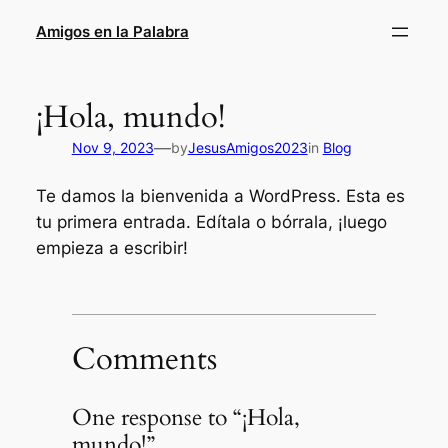
Skip
Amigos en la Palabra
to
content
¡Hola, mundo!
—
Nov 9, 2023
by
JesusAmigos2023
in
Blog
Te damos la bienvenida a WordPress. Esta es
tu primera entrada. Edítala o bórrala, ¡luego
empieza a escribir!
Comments
One response to “¡Hola,
mundo!”